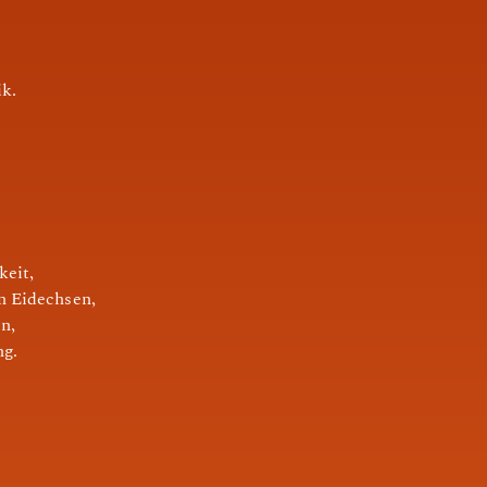
k.
eit,
n Eidechsen,
n,
ng.