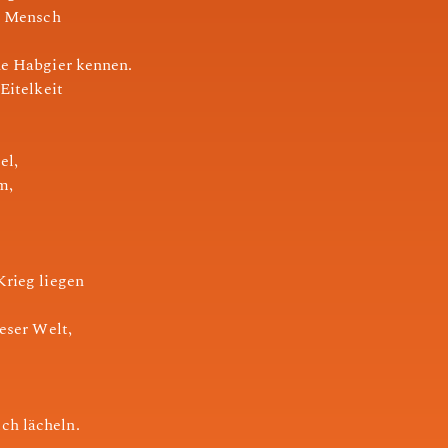
er Mensch
ne Habgier kennen.
Eitelkeit
el,
m,
Krieg liegen
ieser Welt,
ch lächeln.