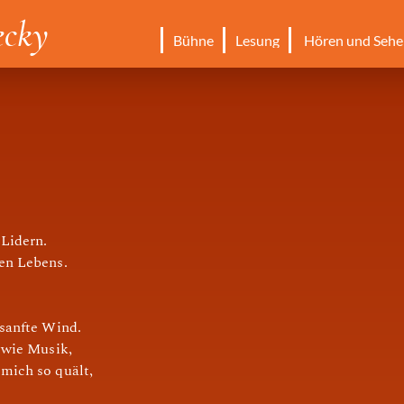
ecky
Bühne
Lesung
Hören und Sehe
Lidern.
en Lebens.
sanfte Wind.
 wie Musik,
mich so quält,